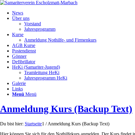
News
Über uns
Vorstand
Jahresprogramm
Kurse
Anmeldung Nothilfe- und Firmenkurs
AGB Kurse
Postendienst
Gönner
Defibrillator
HeKi (Samariter-Jugend)
Teamleitung HeKi
Jahresprogramm HeKi
Galerie
Links
Menü
Menü
Anmeldung Kurs (Backup Text)
Du bist hier:
Startseite
1
/
Anmeldung Kurs (Backup Text)
Hier können Sie sich für den Nothilfekurs anmelden. Der Kurs findet i