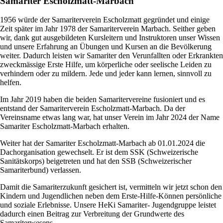
Samariter Escholzmatt-Marbach
1956 würde der Samariterverein Escholzmatt gegründet und einige
Zeit später im Jahr 1978 der Samariterverein Marbach. Seither geben
wir, dank gut ausgebildeten Kursleitern und Instruktoren unser Wissen
und unsere Erfahrung an Übungen und Kursen an die Bevölkerung
weiter. Dadurch leisten wir Samariter den Verunfallten oder Erkrankten
zweckmässige Erste Hilfe, um körperliche oder seelische Leiden zu
verhindern oder zu mildern. Jede und jeder kann lernen, sinnvoll zu
helfen.
Im Jahr 2019 haben die beiden Samaritervereine fusioniert und es
entstand der Samariterverein Escholzmatt-Marbach. Da der
Vereinsname etwas lang war, hat unser Verein im Jahr 2024 der Name
Samariter Escholzmatt-Marbach erhalten.
Weiter hat der Samariter Escholzmatt-Marbach ab 01.01.2024 die
Dachorganisation gewechselt. Er ist dem SSK (Schweizerische
Sanitätskorps) beigetreten und hat den SSB (Schweizerischer
Samariterbund) verlassen.
Damit die Samariterzukunft gesichert ist, vermitteln wir jetzt schon den
Kindern und Jugendlichen neben dem Erste-Hilfe-Können persönliche
und soziale Erlebnisse. Unsere HeKi Samariter- Jugendgruppe leistet
dadurch einen Beitrag zur Verbreitung der Grundwerte des
Samariterwesens.