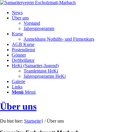
News
Über uns
Vorstand
Jahresprogramm
Kurse
Anmeldung Nothilfe- und Firmenkurs
AGB Kurse
Postendienst
Gönner
Defibrillator
HeKi (Samariter-Jugend)
Teamleitung HeKi
Jahresprogramm HeKi
Galerie
Links
Menü
Menü
Über uns
Du bist hier:
Startseite
1
/
Über uns