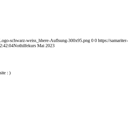
12/Logo-schwarz-weiss_hhere-Auflsung-300x95.png
0
0
https://samarit
2:42:04
Nothilfekurs Mai 2023
te : )