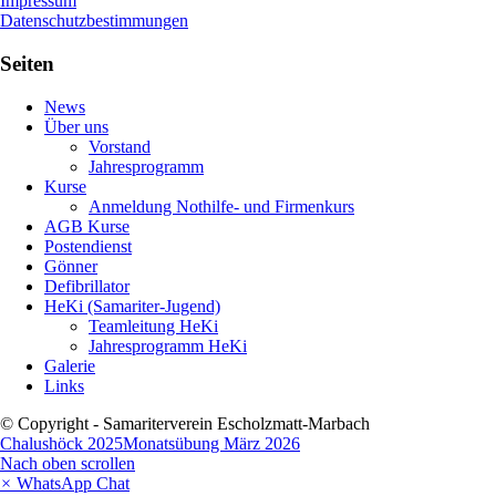
Impressum
Datenschutzbestimmungen
Seiten
News
Über uns
Vorstand
Jahresprogramm
Kurse
Anmeldung Nothilfe- und Firmenkurs
AGB Kurse
Postendienst
Gönner
Defibrillator
HeKi (Samariter-Jugend)
Teamleitung HeKi
Jahresprogramm HeKi
Galerie
Links
© Copyright - Samariterverein Escholzmatt-Marbach
Chalushöck 2025
Monatsübung März 2026
Nach oben scrollen
×
WhatsApp Chat