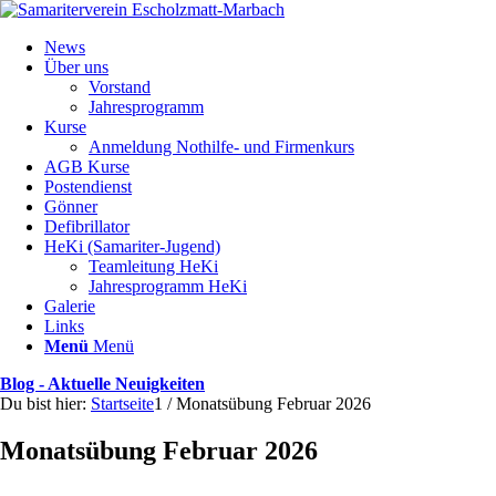
News
Über uns
Vorstand
Jahresprogramm
Kurse
Anmeldung Nothilfe- und Firmenkurs
AGB Kurse
Postendienst
Gönner
Defibrillator
HeKi (Samariter-Jugend)
Teamleitung HeKi
Jahresprogramm HeKi
Galerie
Links
Menü
Menü
Blog - Aktuelle Neuigkeiten
Du bist hier:
Startseite
1
/
Monatsübung Februar 2026
Monatsübung Februar 2026